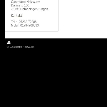
Gaststätte Holzwurm
Dajasstr. 100
75196 Remchingen-Singen
Kontakt
Tel.: 07232 72288
Mobil: 01794708333
Druckversion
|
Sitemap
© Gaststätte Holzwurm