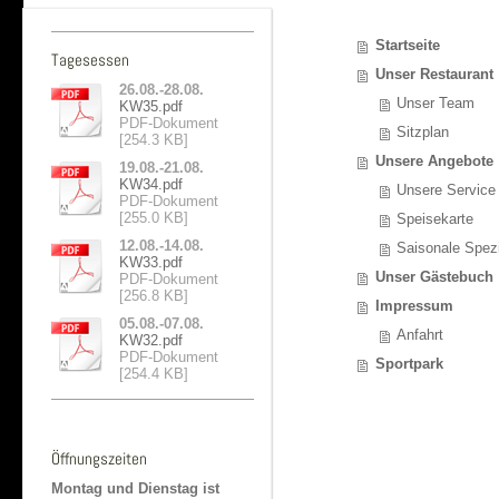
Startseite
Tagesessen
Unser Restaurant
26.08.-28.08.
Unser Team
KW35.pdf
PDF-Dokument
Sitzplan
[254.3 KB]
Unsere Angebote
19.08.-21.08.
KW34.pdf
Unsere Service
PDF-Dokument
[255.0 KB]
Speisekarte
12.08.-14.08.
Saisonale Spezi
KW33.pdf
Unser Gästebuch
PDF-Dokument
[256.8 KB]
Impressum
05.08.-07.08.
Anfahrt
KW32.pdf
PDF-Dokument
Sportpark
[254.4 KB]
Öffnungszeiten
Montag und Dienstag ist