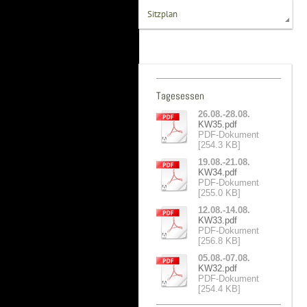
Sitzplan
Tagesessen
26.08.-28.08.
KW35.pdf
PDF-Dokument
[254.3 KB]
19.08.-21.08.
KW34.pdf
PDF-Dokument
[255.0 KB]
12.08.-14.08.
KW33.pdf
PDF-Dokument
[256.8 KB]
05.08.-07.08.
KW32.pdf
PDF-Dokument
[254.4 KB]